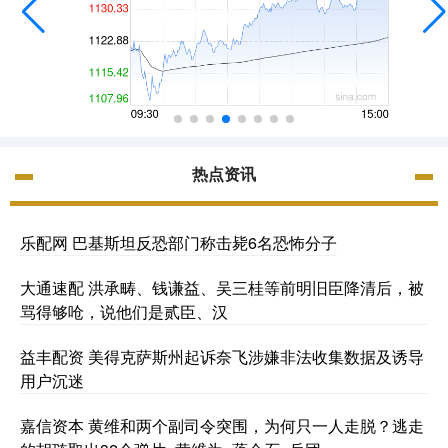
热点资讯
乐配网 巴基斯坦反恐部门称击毙6名恐怖分子
大通速配 洪承畴、钱谦益、吴三桂等前明旧臣降清后，被
骂得够呛，说他们是贰臣、汉
益丰配资 美得克萨斯州起诉奈飞涉嫌非法收集数据及诱导
用户沉迷
嘉信资本 黄维和两个副司令突围，为何只一人走脱？逃走