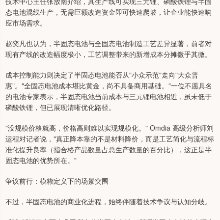
技术中心主任张放南介绍，其生产线可实现三元锂、磷酸铁锂与半固
态电池混线生产，无需巨额改造资金即可快速爬坡，让企业能快速响
应市场需求。
赵奕凡也认为，半固态电池与全固态电池制造工艺差异显著，前者对
现有产线的改造幅度极小，工艺调整带来的新增成本分摊微乎其微。
成本控制能力则决定了半固态电池能否从"小众示范"走向"大众普
惠"。"全固态电池成本堪比黄金，尚不具备商用基础。"一位不愿具名
的电池专家表示，半固态电池当前成本与三元锂电池相近，虽未低于
磷酸铁锂，但已展现清晰优化路径。
"没规模价格就高，价格高则难以实现规模化。" Omdia 高级分析师刘
运程对记者说，"真正降本靠的不是材料降价，而是工艺简化与流程标
准化提升良率（指合格产品数量占总生产数量的百分比），这正是半
固态电池的优势所在。"
争议前行：模糊定义下的场景突围
不过，半固态电池的商业化进程，始终伴随着技术争议与认知分歧。