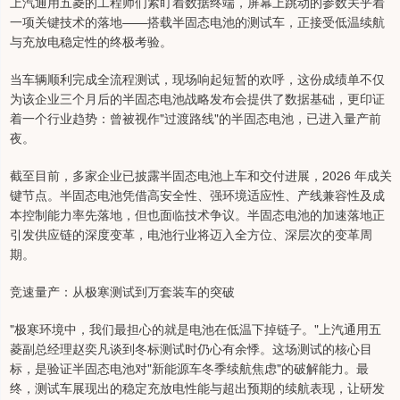
上汽通用五菱的工程师们紧盯着数据终端，屏幕上跳动的参数关乎着
一项关键技术的落地——搭载半固态电池的测试车，正接受低温续航
与充放电稳定性的终极考验。
当车辆顺利完成全流程测试，现场响起短暂的欢呼，这份成绩单不仅
为该企业三个月后的半固态电池战略发布会提供了数据基础，更印证
着一个行业趋势：曾被视作"过渡路线"的半固态电池，已进入量产前
夜。
截至目前，多家企业已披露半固态电池上车和交付进展，2026 年成关
键节点。半固态电池凭借高安全性、强环境适应性、产线兼容性及成
本控制能力率先落地，但也面临技术争议。半固态电池的加速落地正
引发供应链的深度变革，电池行业将迈入全方位、深层次的变革周
期。
竞速量产：从极寒测试到万套装车的突破
"极寒环境中，我们最担心的就是电池在低温下掉链子。"上汽通用五
菱副总经理赵奕凡谈到冬标测试时仍心有余悸。这场测试的核心目
标，是验证半固态电池对"新能源车冬季续航焦虑"的破解能力。最
终，测试车展现出的稳定充放电性能与超出预期的续航表现，让研发