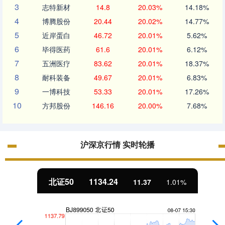
3
志特新材
14.8
20.03%
14.18%
4
博腾股份
20.44
20.02%
14.77%
5
近岸蛋白
46.72
20.01%
5.62%
6
毕得医药
61.6
20.01%
6.12%
7
五洲医疗
83.62
20.01%
18.37%
8
耐科装备
49.67
20.01%
6.83%
9
一博科技
53.33
20.01%
17.26%
10
方邦股份
146.16
20.00%
7.68%
沪深京行情 实时轮播
北证50
1134.24
11.37
1.01%