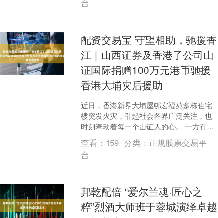
台
配资交易宝 守望相助，驰援香
江｜山西证券及香港子公司山
证国际捐赠100万元港币驰援
香港大埔灾后援助
近日，香港新界大埔屋邨宏福苑多栋住宅
楼突发火灾，引起社会各界广泛关注，也
时刻牵动着每一个山证人的心。 一方有
难，八方驰援。获悉灾情后，山西证券紧
查看：
159
分类：
正规股票交易平
急响应、迅速决策....
台
邦乾配倍 “爱尔兰魂·匠心之
粹”烈酒大师班于蓉城演绎卓越