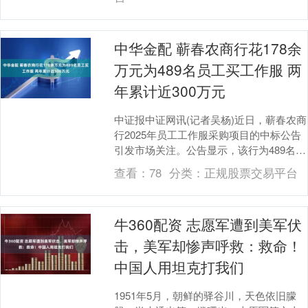
中华金配 蕲春农商行花178余
万元为489名员工买工作服 两
年累计近300万元
中证报中证网讯(记者吴杨)近日，蕲春农商
行2025年员工工作服采购项目的中标公告
引发市场关注。公告显示，该行为489名员
工购置工作服，中标金额为178.19万元....
查看：
78
分类：
正规股票交易平台
牛360配资 志愿军遭到美军伏
击，美军却惨声呼救：救命！
中国人用坦克打我们
1951年5月，朝鲜的驿谷川，天色依旧朦