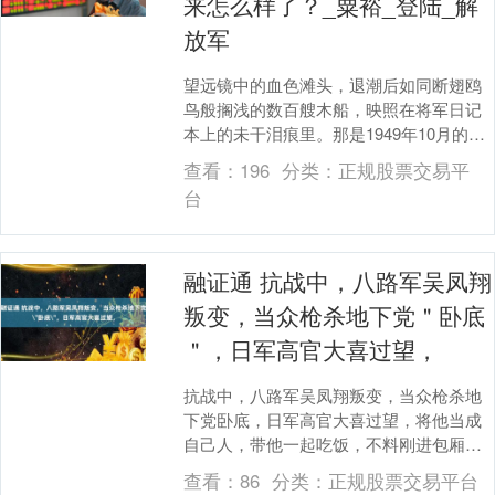
来怎么样了？_粟裕_登陆_解
放军
望远镜中的血色滩头，退潮后如同断翅鸥
鸟般搁浅的数百艘木船，映照在将军日记
本上的未干泪痕里。那是1949年10月的金
门古宁头——中国人民解放军渡海作战史
查看：
196
分类：
正规股票交易平
中一次让人....
台
融证通 抗战中，八路军吴凤翔
叛变，当众枪杀地下党＂卧底
＂，日军高官大喜过望，
抗战中，八路军吴凤翔叛变，当众枪杀地
下党卧底，日军高官大喜过望，将他当成
自己人，带他一起吃饭，不料刚进包厢，
吴凤翔突然掏出枪，对着日军高官的脑袋
查看：
86
分类：
正规股票交易平台
就是一枪，砰......