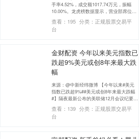
手率4.52%，成交额1017.74万元，振幅
10.00%。龙虎榜数据显示，营业部席位合
计净卖出61.54万元....
查看：
195
分类：
正规股票交易平
台
金财配资 今年以来美元指数已
跌超9%美元或创8年来最大跌
幅
来源：@中新经纬微博 【今年以来#美元
指数已跌超9%##美元或创8年来最大跌幅
#】隔夜最新公布的美联储12月会议纪要显
示出，此前美联储降息25个基点的决定，
查看：
139
分类：
正规股票交易平
内部....
台