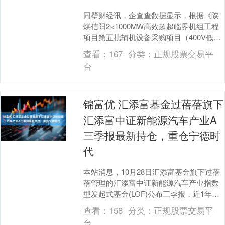
同壁财经讯，企查查数据显示，根据《陕
煤信阳2×1000MW高效超超临界机组工程
项目第五批辅机设备采购项目（400V低压
PC开关柜设备）中标结果公示》，广东明
查看：
167
分类：
正规股票交易平
阳电....
台
锦富优 汇添富基金过蓓蓓旗下
汇添富中证新能源汽车产业A
三季报最新持仓，重仓宁德时
代
本站消息，10月28日汇添富基金旗下过蓓
蓓管理的汇添富中证新能源汽车产业指数
型发起式基金(LOF)公布三季报，近1年净
值增长率44.54%。与上一季度相比，该
查看：
158
分类：
正规股票交易平
基....
台