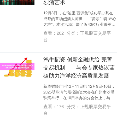
烈酒艺术
12月8日 ，在“泊里·西源集”成功举办其在
成都的首场烈酒大师班——“爱尔兰魂·匠心
之粹”。本次活动汇聚了近40位行业菁英，
包括资深调酒师、分销商代表、行业媒
查看：
202
分类：
正规股票交易平
体....
台
鸿牛配资 创新金融供给 完善
交易机制——与会专家热议蓝
碳助力海洋经济高质量发展
新华财经广州12月11日电 12月9日-10日，
2025明珠湾气候投融资大会在广州南沙明
珠湾举行，在10日举办的分会议上，与会
专家围绕“激活蓝碳动能助力海洋经济....
查看：
176
分类：
正规股票交易平
台