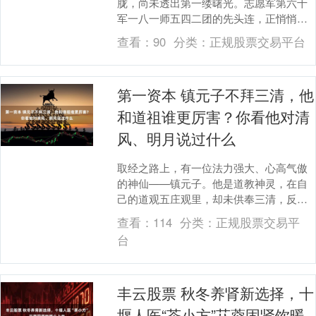
胧，尚未透出第一缕曙光。志愿军第六十
军一八一师五四二团的先头连，正悄悄地
执行着穿插任务，目标是趁天亮之前赶到
查看：
90
分类：
正规股票交易平台
洪川以北的防....
第一资本 镇元子不拜三清，他
和道祖谁更厉害？你看他对清
风、明月说过什么
取经之路上，有一位法力强大、心高气傲
的神仙——镇元子。他是道教神灵，在自
己的道观五庄观里，却未供奉三清，反而
只供奉天地。这个举动显得与道教传统相
查看：
114
分类：
正规股票交易平
去甚远，引发了很....
台
丰云股票 秋冬养肾新选择，十
堰人医“茶小方”苁蓉固肾饮暖