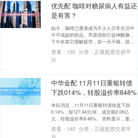
优先配 咖啡对糖尿病人有益还
是有害？
如今，咖啡已逐渐成为不少人日常生活中
不可或缺的饮品。早晨借助它提神醒脑，
下午依靠它缓解疲劳，若一天不喝，很多
人会感觉精神状态不佳。 除了能提神解
查看：
155
分类：
正规股票交易平
乏，多项研究还证....
台
中华金配 11月11日重银转债
下跌014%，转股溢价率848%
本站消息，11月11日重银转债收盘下跌
0.14%，报127.44元/张，成交额2.06亿
元，转股溢价率8.48%。 资料显示，重银
转债信用级别为“AAA”，债券....
查看：
140
分类：
正规股票交易平
台