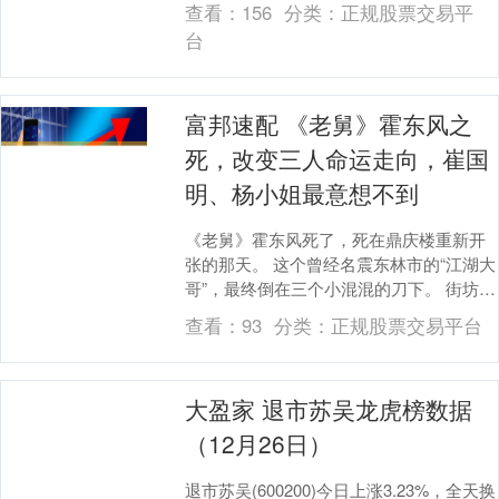
查看：
156
分类：
正规股票交易平
了解脑瘤、....
台
富邦速配 《老舅》霍东风之
死，改变三人命运走向，崔国
明、杨小姐最意想不到
《老舅》霍东风死了，死在鼎庆楼重新开
张的那天。 这个曾经名震东林市的“江湖大
哥”，最终倒在三个小混混的刀下。 街坊邻
居都说他是“见义勇为”的英雄，可他的死，
查看：
93
分类：
正规股票交易平台
却像....
大盈家 退市苏吴龙虎榜数据
（12月26日）
退市苏吴(600200)今日上涨3.23%，全天换