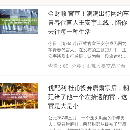
金财顺 官宣！滴滴出行网约车
青春代言人王安宇上线，陪你
去往每一种生活
今日，滴滴出行正式官宣王安宇成为网约
车青春代言人。在发布的主题短片中，王
安宇谈及出行感悟，认为每一段旅途都能
发掘生活里的别样精彩，精彩诠释滴滴出
查看：
66
分类：
正规股票交易平台
行网约车“去往每....
优配利 杜甫投奔唐肃宗后，朝
廷给了他一个左拾遗的官，这
官是大是小
公元757年五月，一个蓬头垢面的中年男
人，穿着烂麻鞋，两只肘部从破袖子里露