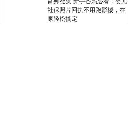
富邦配资 新手爸妈必看！婴儿
社保照片回执不用跑影楼，在
家轻松搞定
“刚出月子就抱着娃跑影楼拍证件照，折腾
一下午不说，宝宝还吓得直哭，结果照片
还因为背景不合格被退回了。”说起给刚出
生的女儿办社保的经历，广州新手妈妈李
查看：
136
分类：
正规股票交易平
女士至今还有....
台
壹策略 每周食贴：“摞步”高升
——萝卜红烧肉
冬季吃萝卜红烧肉，暖身又解馋，刚好契
合秋冬进补、驱寒暖胃的需求。 炖这道菜
时，可以多放些热水，小火慢煨到五花肉
酥烂不腻，萝卜吸满肉汁变得软糯，一口
查看：
187
分类：
正规股票交易平
下去从胃里暖到....