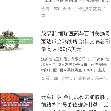
了出来，跌跌撞撞地走进了唐肃宗的御
前。 他叫杜甫。 那一年他四十五岁。在长
查看：
205
分类：
正规股票交易平
安被叛军关押....
台
股易配 恒瑞医药与百时美施贵
宝达成全球战略合作,交易总额
最高达152亿美元
江苏恒瑞医药股份有限公司（以下简称“恒
瑞医药”）12日发布公告宣布，已与美国生
物制药巨头百时美施贵宝（BMS）达成多
项全球协同研发与许可协议。根据协议条
查看：
96
分类：
正规股票交易平台
款，本次....
元富证券 金门战役未能取胜，
前线指挥员萧锋难辞其咎，后