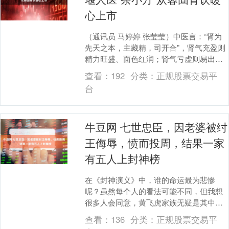
心上市
（通讯员 马婷婷 张莹莹）中医言：“肾为
先天之本，主藏精，司开合”，肾气充盈则
精力旺盛、面色红润；肾气亏虚则易出现
疲劳乏力、腰膝酸软、失眠健忘等问题。
查看：
192
分类：
正规股票交易平
随着秋冬季....
台
牛豆网 七世忠臣，因老婆被纣
王侮辱，愤而投周，结果一家
有五人上封神榜
在《封神演义》中，谁的命运最为悲惨
呢？虽然每个人的看法可能不同，但我想
很多人会同意，黄飞虎家族无疑是其中之
一。黄飞虎家族世代忠诚，为商朝效力，
查看：
136
分类：
正规股票交易平
黄飞虎的父亲黄滚是....