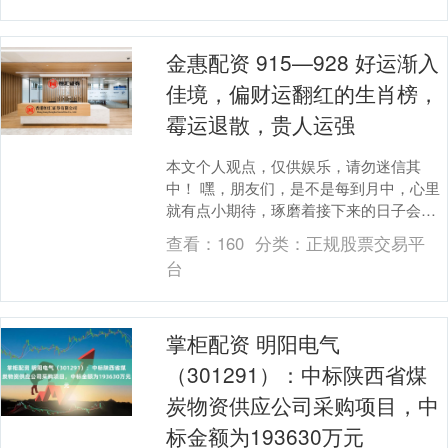
金惠配资 915—928 好运渐入
佳境，偏财运翻红的生肖榜，
霉运退散，贵人运强
本文个人观点，仅供娱乐，请勿迷信其
中！ 嘿，朋友们，是不是每到月中，心里
就有点小期待，琢磨着接下来的日子会不
会更顺心？咱们都这样，生活嘛，总盼着
查看：
160
分类：
正规股票交易平
好运来敲门，尤其....
台
掌柜配资 明阳电气
（301291）：中标陕西省煤
炭物资供应公司采购项目，中
标金额为193630万元