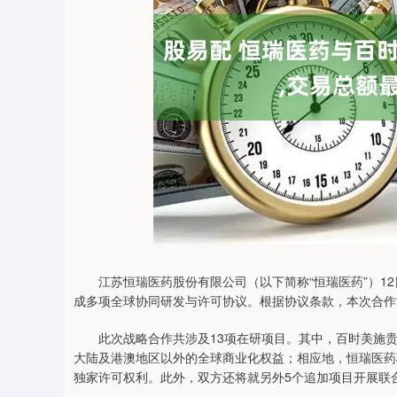
35
深证成指
14110.12
21.92
0.57%
-34.08
江苏恒瑞医药股份有限公司（以下简称“恒瑞医药”）12
成多项全球协同研发与许可协议。根据协议条款，本次合作
此次战略合作共涉及13项在研项目。其中，百时美施贵
大陆及港澳地区以外的全球商业化权益；相应地，恒瑞医药
独家许可权利。此外，双方还将就另外5个追加项目开展联