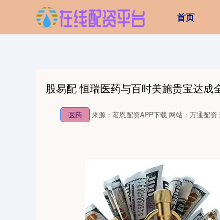
首页
股易配 恒瑞医药与百时美施贵宝达成全
医药
来源：茗恩配资APP下载
网站：万通配资