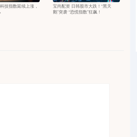
生科技指数延续上涨，
宝尚配资 日韩股市大跌！“黑天
%
鹅”突袭 “恐慌指数”狂飙！