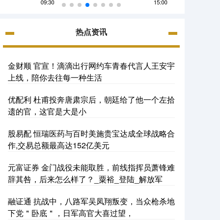
热点资讯
金财顺 官宣！滴滴出行网约车青春代言人王安宇
上线，陪你去往每一种生活
优配利 杜甫投奔唐肃宗后，朝廷给了他一个左拾
遗的官，这官是大是小
股易配 恒瑞医药与百时美施贵宝达成全球战略合
作,交易总额最高达152亿美元
元富证券 金门战役未能取胜，前线指挥员萧锋难
辞其咎，后来怎么样了？_粟裕_登陆_解放军
融证通 抗战中，八路军吴凤翔叛变，当众枪杀地
下党＂卧底＂，日军高官大喜过望，