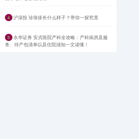
​沪深投 珍珠疹长什么样子？带你一探究竟
4
​永华证券 安贞医院产科全攻略：产科病房及服
5
务、待产包清单以及住院须知一文读懂！