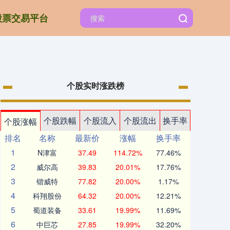
股票交易平台
个股实时涨跌榜
个股跌幅
个股流入
个股流出
换手率
个股涨幅
排名
名称
最新价
涨幅
换手率
1
N津富
37.49
114.72%
77.46%
2
威尔高
39.83
20.01%
17.76%
3
锴威特
77.82
20.00%
1.17%
4
科翔股份
64.32
20.00%
12.21%
5
蜀道装备
33.61
19.99%
11.69%
6
中巨芯
27.85
19.99%
32.20%