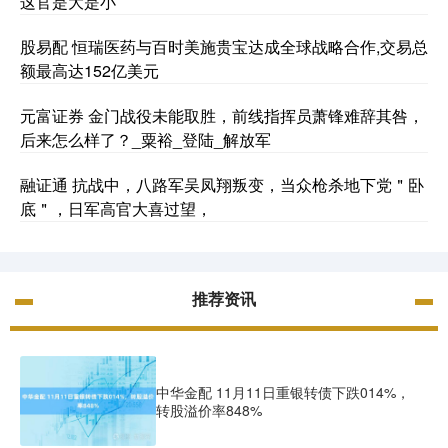
这官是大是小
股易配 恒瑞医药与百时美施贵宝达成全球战略合作,交易总
额最高达152亿美元
元富证券 金门战役未能取胜，前线指挥员萧锋难辞其咎，
后来怎么样了？_粟裕_登陆_解放军
融证通 抗战中，八路军吴凤翔叛变，当众枪杀地下党＂卧
底＂，日军高官大喜过望，
推荐资讯
中华金配 11月11日重银转债下跌014%，
转股溢价率848%