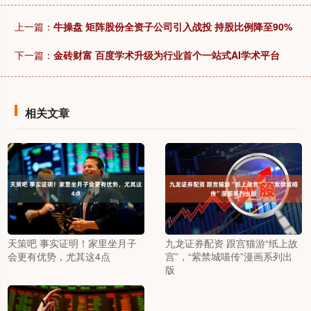
上一篇：
牛操盘 矩阵股份全资子公司引入战投 持股比例降至90%
下一篇：
金砖财富 百度学术升级为行业首个一站式AI学术平台
相关文章
天策吧 事实证明！家里坐月子
九龙证券配资 跟宫猫游“纸上故
会更有优势，尤其这4点
宫”，“紫禁城喵传”漫画系列出
版