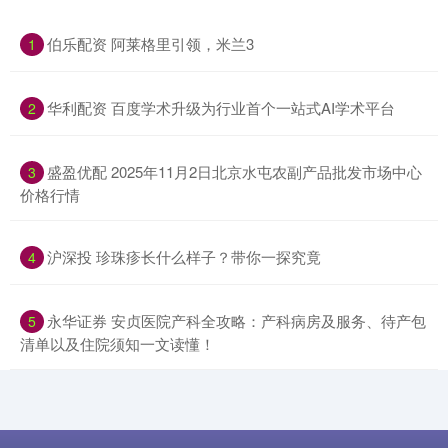
​伯乐配资 阿莱格里引领，米兰3
1
​华利配资 百度学术升级为行业首个一站式AI学术平台
2
​盛盈优配 2025年11月2日北京水屯农副产品批发市场中心
3
价格行情
​沪深投 珍珠疹长什么样子？带你一探究竟
4
​永华证券 安贞医院产科全攻略：产科病房及服务、待产包
5
清单以及住院须知一文读懂！