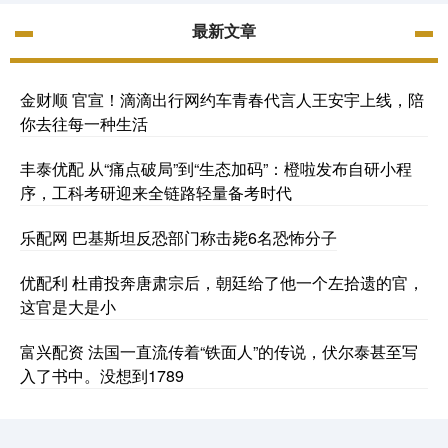
最新文章
金财顺 官宣！滴滴出行网约车青春代言人王安宇上线，陪
你去往每一种生活
丰泰优配 从“痛点破局”到“生态加码”：橙啦发布自研小程
序，工科考研迎来全链路轻量备考时代
乐配网 巴基斯坦反恐部门称击毙6名恐怖分子
优配利 杜甫投奔唐肃宗后，朝廷给了他一个左拾遗的官，
这官是大是小
富兴配资 法国一直流传着“铁面人”的传说，伏尔泰甚至写
入了书中。没想到1789