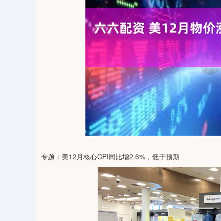
34
深证成指
14003.71
4.91
0.13%
-140.49
专题：美12月核心CPI同比增2.6%，低于预期