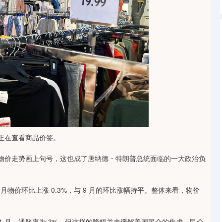
客正在查看商品价签。
物价走势画上句号，这也成了唐纳德・特朗普总统面临的一大政治负
月物价环比上涨 0.3%，与 9 月的环比涨幅持平。整体来看，物价
 月，通胀率为 3%，但这样的降幅并未缓解美国民众的焦虑，民众