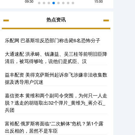
热点资讯
乐配网 巴基斯坦反恐部门称击毙6名恐怖分子
大通速配 洪承畴、钱谦益、吴三桂等前明旧臣降
清后，被骂得够呛，说他们是贰臣、汉
益丰配资 美得克萨斯州起诉奈飞涉嫌非法收集数
据及诱导用户沉迷
嘉信资本 黄维和两个副司令突围，为何只一人走
脱？逃走的胡琏取出32个弹片_黄维为_蒋介石_
兵团
富裕配 俄罗斯将面临“二次解体”危机？第1个露
出反相的，居然不是车臣