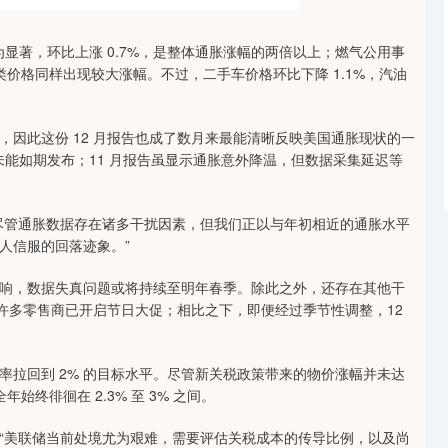
著，环比上涨 0.7%，是整体通胀涨幅的两倍以上；燃气公用事
类价格同样出现较大涨幅。不过，二手车价格环比下降 1.1%，汽油
此这份 12 月报告也成了数月来最能清晰反映美国通胀现状的一
未能如期发布；11 月报告虽显示通胀意外降温，但数据采集延迟等
管通胀数据存在诸多干扰因素，但我们正以与年初相近的通胀水平
人信服的回落迹象。”
，数据失真问题或将持续至明年春季。除此之外，还存在其他干
时许多零售商已开启节日大促；相比之下，即便经过季节性调整，12
回到 2% 的目标水平。尽管新关税政策带来的物价涨幅并未达
始终徘徊在 2.3% 至 3% 之间。
美联储当前处境尤为艰难，需要评估关税成本的传导比例，以及尚