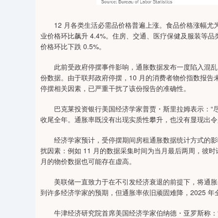
12 月各类生活必需品价格普遍上涨。食品价格涨幅尤为显
业价格环比飙升 4.4%。住房、交通、医疗保健及服装等品
价格环比下跌 0.5%。
此前受政府停摆事件影响，通胀数据发布一度陷入混乱，因
份数据。由于联邦政府停摆，10 月的消费者物价指数报告
停摆相关因素，已严重干扰了该份报告的准确性。
巴克莱投资银行美国经济学家普贾・斯里拉姆表示：“尽
收尾全年。通胀率既没有出现实质性攀升，也没有显现出令
经济学家预计，受停摆期间房租通胀数据统计方式的影响
扰因素：例如 11 月的数据采集时间为当月最后两周，彼
月的物价数据也可能存在虚高。
美联储一直致力于在不引发经济衰退的前提下，将通胀率拉
到许多经济学家的预期，但通胀率依旧顽固难降，2025 年全年
牛津经济研究院首席美国经济学家伯纳德・亚罗斯称：“