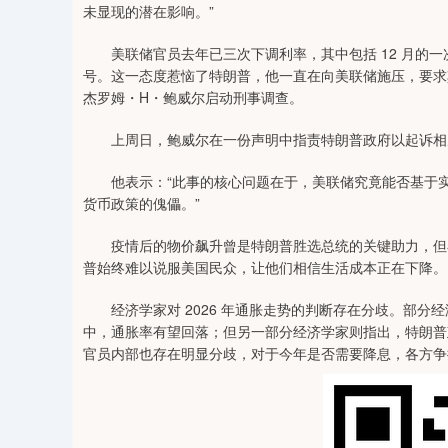
未显现的潜在影响。”
美联储官员去年已三次下调利率，其中包括 12 月的一
号。这一态度惹恼了特朗普，他一直在向美联储施压，要求
杰罗姆・H・鲍威尔启动刑事调查。
上周日，鲍威尔在一份声明中指责特朗普政府以起诉相
他表示：“此事的核心问题在于，美联储究竟能否基于实
货币政策的傀儡。”
疫情后的物价飙升曾是特朗普胜选总统的关键助力，但在
普始终难以说服美国民众，让他们相信生活成本正在下降。
经济学家对 2026 年通胀走势的判断存在分歧。部分
中，通胀率有望回落；但另一部分经济学家则指出，特朗普
官员内部也存在明显分歧，对于今年是否需要降息，各方争