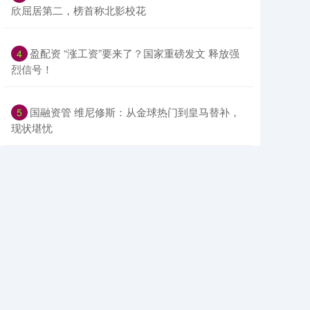
欣屈居第二，榜首称北影校花
​盈配资 “涨工资”要来了？国家重磅发文 释放强
4
烈信号！
​国融资管 维尼修斯：从金球热门到皇马替补，
5
现状堪忧