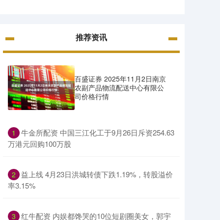
推荐资讯
百盛证券 2025年11月2日南京
农副产品物流配送中心有限公
司价格行情
​牛金所配资 中国三江化工于9月26日斥资254.63
1
万港元回购100万股
​益上线 4月23日洪城转债下跌1.19%，转股溢价
2
率3.15%
​红牛配资 内娱都馋哭的10位短剧圈美女，郭宇
3