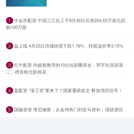
​牛金所配资 中国三江化工于9月26日斥资254.63万港元回
1
购100万股
​益上线 4月23日洪城转债下跌1.19%，转股溢价率3.15%
2
​红牛配资 内娱都馋哭的10位短剧圈美女，郭宇欣屈居第
3
二，榜首称北影校花
​盈配资 “涨工资”要来了？国家重磅发文 释放强烈信号！
4
​国融资管 维尼修斯：从金球热门到皇马替补，现状堪忧
5