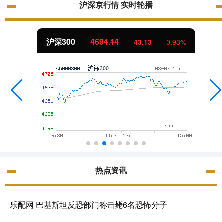
沪深京行情 实时轮播
沪深300
4694.44
43.13
0.93%
热点资讯
乐配网 巴基斯坦反恐部门称击毙6名恐怖分子