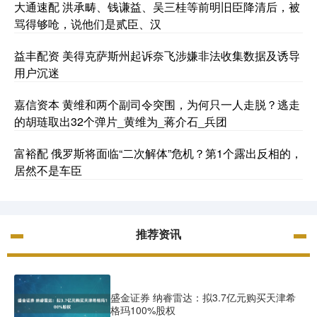
大通速配 洪承畴、钱谦益、吴三桂等前明旧臣降清后，被
骂得够呛，说他们是贰臣、汉
益丰配资 美得克萨斯州起诉奈飞涉嫌非法收集数据及诱导
用户沉迷
嘉信资本 黄维和两个副司令突围，为何只一人走脱？逃走
的胡琏取出32个弹片_黄维为_蒋介石_兵团
富裕配 俄罗斯将面临“二次解体”危机？第1个露出反相的，
居然不是车臣
推荐资讯
盛金证券 纳睿雷达：拟3.7亿元购买天津希
格玛100%股权