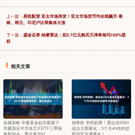
上一篇：
易投配资 亚太市场突发！亚太市场货币均全线飙升 泰
铢、韩元、印尼卢比等集体大涨
下一篇：
盛金证券 纳睿雷达：拟3.7亿元购买天津希格玛100%股
权
相关文章
金橘策略 华夏基金赵宗庭旗下
钱掌柜 突然刷屏！通达信2560
华夏国证半导体芯片ETF三季报
战法主图量化：3个月40倍的炒
最新持仓，重仓寒武纪
股冠军专属量化！