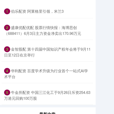
伯乐配资 阿莱格里引领，米兰3
1
盛康优配优配 股票行情快报：海博思创
2
（688411）6月3日主力资金净卖出170.96万元
金智股配 第十四届中国知识产权年会将于9月11
3
日至12日在京举行
华利配资 百度学术升级为行业首个一站式AI学
4
术平台
牛金所配资 中国三江化工于9月26日斥资254.63
5
万港元回购100万股