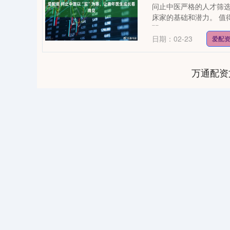
问止中医严格的人才筛
床家的基础和潜力。 值
职....
日期：02-23
爱配
万通配资
0
上证指数
3900.35
-1.00
-0.01%
21.92