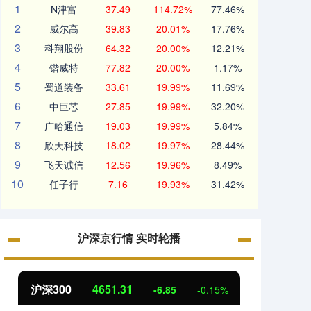
1
N津富
37.49
114.72%
77.46%
2
威尔高
39.83
20.01%
17.76%
3
科翔股份
64.32
20.00%
12.21%
4
锴威特
77.82
20.00%
1.17%
5
蜀道装备
33.61
19.99%
11.69%
6
中巨芯
27.85
19.99%
32.20%
7
广哈通信
19.03
19.99%
5.84%
8
欣天科技
18.02
19.97%
28.44%
9
飞天诚信
12.56
19.96%
8.49%
10
任子行
7.16
19.93%
31.42%
沪深京行情 实时轮播
沪深300
4651.31
北证
-6.85
-0.15%