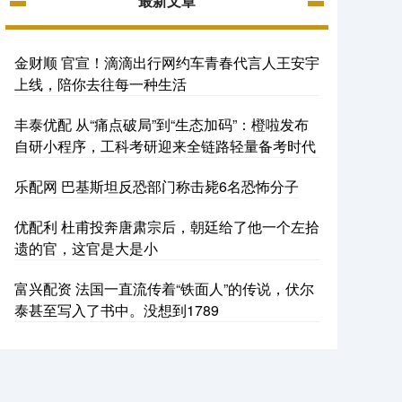
最新文章
金财顺 官宣！滴滴出行网约车青春代言人王安宇
上线，陪你去往每一种生活
丰泰优配 从“痛点破局”到“生态加码”：橙啦发布
自研小程序，工科考研迎来全链路轻量备考时代
乐配网 巴基斯坦反恐部门称击毙6名恐怖分子
优配利 杜甫投奔唐肃宗后，朝廷给了他一个左拾
遗的官，这官是大是小
富兴配资 法国一直流传着“铁面人”的传说，伏尔
泰甚至写入了书中。没想到1789