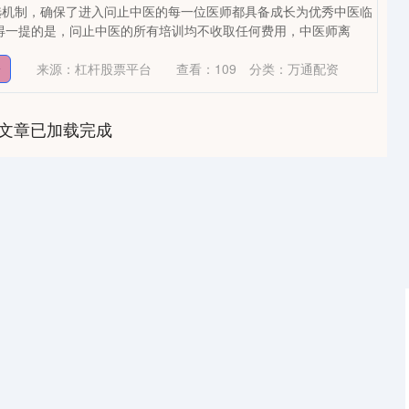
选机制，确保了进入问止中医的每一位医师都具备成长为优秀中医临
得一提的是，问止中医的所有培训均不收取任何费用，中医师离
来源：杠杆股票平台
查看：
109
分类：
万通配资
资
文章已加载完成
深证成指
14110.12
0.57%
-34.08
-0.24%