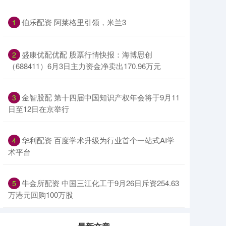
伯乐配资 阿莱格里引领，米兰3
1
盛康优配优配 股票行情快报：海博思创
2
（688411）6月3日主力资金净卖出170.96万元
金智股配 第十四届中国知识产权年会将于9月11
3
日至12日在京举行
华利配资 百度学术升级为行业首个一站式AI学
4
术平台
牛金所配资 中国三江化工于9月26日斥资254.63
5
万港元回购100万股