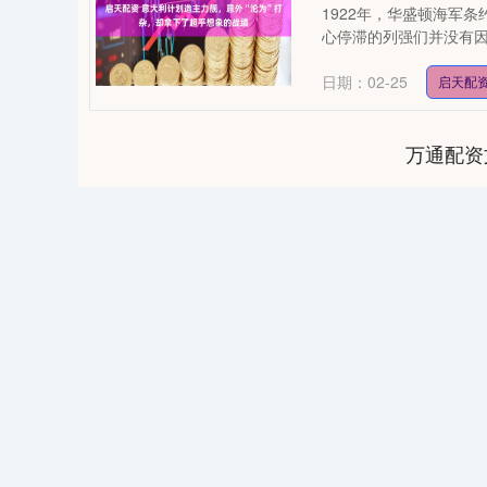
1922年，华盛顿海军
心停滞的列强们并没有因
日期：02-25
启天配
万通配资
0
上证指数
3893.74
20.40
0.26%
15.31