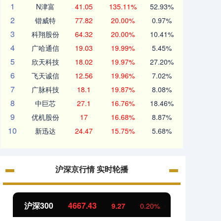
1
N津富
41.05
135.11%
52.93%
2
锴威特
77.82
20.00%
0.97%
3
科翔股份
64.32
20.00%
10.41%
4
广哈通信
19.03
19.99%
5.45%
5
欣天科技
18.02
19.97%
27.20%
6
飞天诚信
12.56
19.96%
7.02%
7
广脉科技
18.1
19.87%
8.08%
8
中巨芯
27.1
16.76%
18.46%
9
优机股份
17
16.68%
8.87%
10
新迅达
24.47
15.75%
5.68%
沪深京行情 实时轮播
沪深300
4667.43
北证
9.27
0.20%