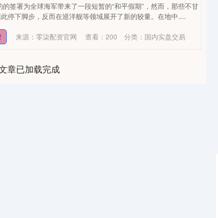
条约的签署为全球海军带来了一段短暂的“和平假期”，然而，那些不甘
此停下脚步，反而在巡洋舰等领域展开了新的较量。在地中....
来源：零柒配资官网
查看：
200
分类：
国内实盘交易
资
文章已加载完成
深证成指
14214.35
0.39%
70.15
0.50%