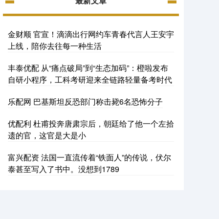
最新文章
金财顺 官宣！滴滴出行网约车青春代言人王安宇
上线，陪你去往每一种生活
丰泰优配 从“痛点破局”到“生态加码”：橙啦发布
自研小程序，工科考研迎来全链路轻量备考时代
乐配网 巴基斯坦反恐部门称击毙6名恐怖分子
优配利 杜甫投奔唐肃宗后，朝廷给了他一个左拾
遗的官，这官是大是小
富兴配资 法国一直流传着“铁面人”的传说，伏尔
泰甚至写入了书中。没想到1789