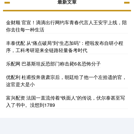
最新文章
金财顺 官宣！滴滴出行网约车青春代言人王安宇上线，陪
你去往每一种生活
丰泰优配 从“痛点破局”到“生态加码”：橙啦发布自研小程
序，工科考研迎来全链路轻量备考时代
乐配网 巴基斯坦反恐部门称击毙6名恐怖分子
优配利 杜甫投奔唐肃宗后，朝廷给了他一个左拾遗的官，
这官是大是小
富兴配资 法国一直流传着“铁面人”的传说，伏尔泰甚至写
入了书中。没想到1789