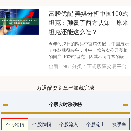
富腾优配 美媒分析中国100式
坦克：颠覆了西方认知，原来
坦克还能这么造？
今年9月3日的阅兵中富腾优配 ，中国展示
了多款现役装备，其中一款首次公开亮相
的国产“100式”坦克，因其不同寻常的设计
迅速吸引了外媒和军迷的关注。近日，美
查看：
96
分类：
正规股票交易平台
国《国....
万通配资文章已加载完成
个股实时涨跌榜
个股跌幅
个股流入
个股流出
换手率
个股涨幅