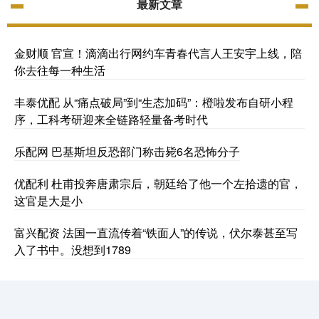
最新文章
金财顺 官宣！滴滴出行网约车青春代言人王安宇上线，陪
你去往每一种生活
丰泰优配 从“痛点破局”到“生态加码”：橙啦发布自研小程
序，工科考研迎来全链路轻量备考时代
乐配网 巴基斯坦反恐部门称击毙6名恐怖分子
优配利 杜甫投奔唐肃宗后，朝廷给了他一个左拾遗的官，
这官是大是小
富兴配资 法国一直流传着“铁面人”的传说，伏尔泰甚至写
入了书中。没想到1789